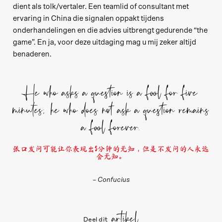
dient als tolk/vertaler. Een teamlid of consultant met
ervaring in China die signalen oppakt tijdens
onderhandelingen en die advies uitbrengt gedurende “the
game”. En ja, voor deze uitdaging mag u mij zeker altijd
benaderen.
He who asks a question is a fool for five
minutes; he who does not ask a question remains
a fool forever.
张口发问可能让你表现出5分钟的无知，但是不发问的人永远
会无知。
– Confucius
artikel
Deel dit